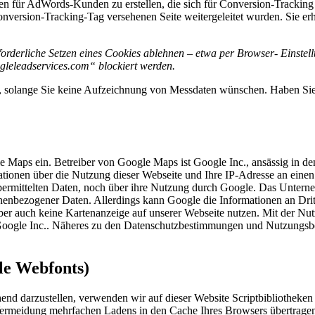
ken für AdWords-Kunden zu erstellen, die sich für Conversion-Trackin
onversion-Tracking-Tag versehenen Seite weitergeleitet wurden. Sie erh
orderliche Setzen eines Cookies ablehnen – etwa per Browser- Einstell
gleleadservices.com“ blockiert werden.
en, solange Sie keine Aufzeichnung von Messdaten wünschen. Haben Sie
ogle Maps ein. Betreiber von Google Maps ist Google Inc., ansässig 
ionen über die Nutzung dieser Webseite und Ihre IP-Adresse an einen
übermittelten Daten, noch über ihre Nutzung durch Google. Das Untern
enbezogener Daten. Allerdings kann Google die Informationen an Dritt
r auch keine Kartenanzeige auf unserer Webseite nutzen. Mit der Nutzu
 Google Inc.. Näheres zu den Datenschutzbestimmungen und Nutzungsbe
le Webfonts)
end darzustellen, verwenden wir auf dieser Website Scriptbibliotheken
rmeidung mehrfachen Ladens in den Cache Ihres Browsers übertragen. 