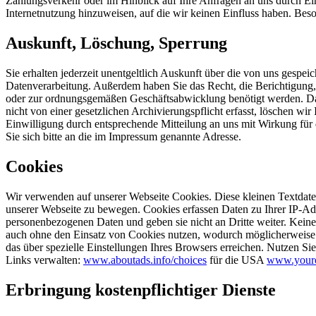
Zahlungsverkehr oder im Hinblick auf Ihre Anfragen an uns durch Ein
Internetnutzung hinzuweisen, auf die wir keinen Einfluss haben. Bes
Auskunft, Löschung, Sperrung
Sie erhalten jederzeit unentgeltlich Auskunft über die von uns ge
Datenverarbeitung. Außerdem haben Sie das Recht, die Berichtigung,
oder zur ordnungsgemäßen Geschäftsabwicklung benötigt werden. Dami
nicht von einer gesetzlichen Archivierungspflicht erfasst, löschen wi
Einwilligung durch entsprechende Mitteilung an uns mit Wirkung fü
Sie sich bitte an die im Impressum genannte Adresse.
Cookies
Wir verwenden auf unserer Webseite Cookies. Diese kleinen Textdatei
unserer Webseite zu bewegen. Cookies erfassen Daten zu Ihrer IP-Adr
personenbezogenen Daten und geben sie nicht an Dritte weiter. Kein
auch ohne den Einsatz von Cookies nutzen, wodurch möglicherweise 
das über spezielle Einstellungen Ihres Browsers erreichen. Nutzen 
Links verwalten:
www.aboutads.info/choices
für die USA
www.youro
Erbringung kostenpflichtiger Dienste