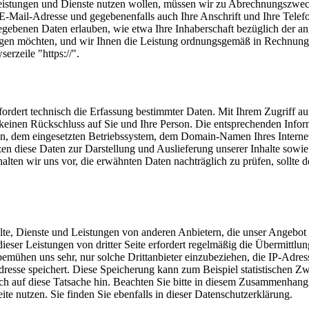
n Leistungen und Dienste nutzen wollen, müssen wir zu Abrechnungszw
 E-Mail-Adresse und gegebenenfalls auch Ihre Anschrift und Ihre Telef
egebenen Daten erlauben, wie etwa Ihre Inhaberschaft bezüglich der 
angen möchten, und wir Ihnen die Leistung ordnungsgemäß in Rechnung 
rzeile "https://".
rfordert technisch die Erfassung bestimmter Daten. Mit Ihrem Zugriff 
n keinen Rückschluss auf Sie und Ihre Person. Die entsprechenden Inf
, dem eingesetzten Betriebssystem, dem Domain-Namen Ihres Internet-
en diese Daten zur Darstellung und Auslieferung unserer Inhalte sowie
alten wir uns vor, die erwähnten Daten nachträglich zu prüfen, sollte 
lte, Dienste und Leistungen von anderen Anbietern, die unser Angebot
eser Leistungen von dritter Seite erfordert regelmäßig die Übermittlung
ühen uns sehr, nur solche Drittanbieter einzubeziehen, die IP-Adresse
-Adresse speichert. Diese Speicherung kann zum Beispiel statistischen
ich auf diese Tatsache hin. Beachten Sie bitte in diesem Zusammenhang
ite nutzen. Sie finden Sie ebenfalls in dieser Datenschutzerklärung.