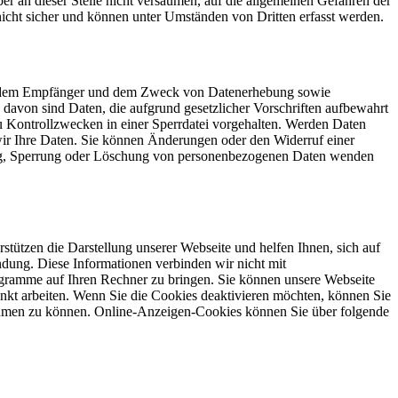
r an dieser Stelle nicht versäumen, auf die allgemeinen Gefahren der
icht sicher und können unter Umständen von Dritten erfasst werden.
nft, dem Empfänger und dem Zweck von Datenerhebung sowie
avon sind Daten, die aufgrund gesetzlicher Vorschriften aufbewahrt
u Kontrollzwecken in einer Sperrdatei vorgehalten. Werden Daten
n wir Ihre Daten. Sie können Änderungen oder den Widerruf einer
gung, Sperrung oder Löschung von personenbezogenen Daten wenden
tützen die Darstellung unserer Webseite und helfen Ihnen, sich auf
ndung. Diese Informationen verbinden wir nicht mit
ogramme auf Ihren Rechner zu bringen. Sie können unsere Webseite
kt arbeiten. Wenn Sie die Cookies deaktivieren möchten, können Sie
rnehmen zu können. Online-Anzeigen-Cookies können Sie über folgende