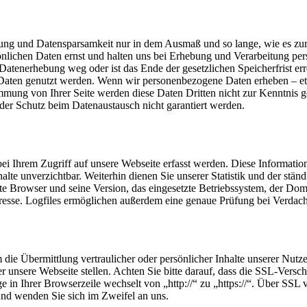
g und Datensparsamkeit nur in dem Ausmaß und so lange, wie es zur
nlichen Daten ernst und halten uns bei Erhebung und Verarbeitung per
Datenerhebung weg oder ist das Ende der gesetzlichen Speicherfrist err
Daten genutzt werden. Wenn wir personenbezogene Daten erheben – etw
mmung von Ihrer Seite werden diese Daten Dritten nicht zur Kenntnis ge
er Schutz beim Datenaustausch nicht garantiert werden.
bei Ihrem Zugriff auf unsere Webseite erfasst werden. Diese Informatio
alte unverzichtbar. Weiterhin dienen Sie unserer Statistik und der stä
zte Browser und seine Version, das eingesetzte Betriebssystem, der Dom
resse. Logfiles ermöglichen außerdem eine genaue Prüfung bei Verdach
die Übermittlung vertraulicher oder persönlicher Inhalte unserer Nutz
r unsere Webseite stellen. Achten Sie bitte darauf, dass die SSL-Verschl
ge in Ihrer Browserzeile wechselt von „http://“ zu „https://“. Über SSL v
 und wenden Sie sich im Zweifel an uns.